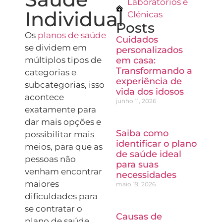
Laboratórios e
Individual
Clénicas
Posts
Os
planos de saúde
Cuidados
se dividem em
personalizados
múltiplos tipos de
em casa:
Transformando a
categorias e
experiência de
subcategorias, isso
vida dos idosos
acontece
junho 11, 2026
exatamente para
dar mais opções e
Saiba como
possibilitar mais
identificar o plano
meios, para que as
de saúde ideal
pessoas não
para suas
venham encontrar
necessidades
maiores
maio 19, 2026
dificuldades para
se contratar o
Causas de
plano de saúde.