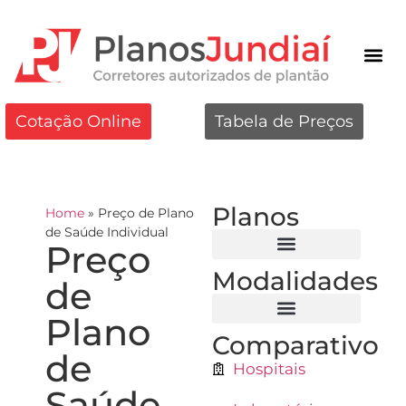
Cotação Online
Tabela de Preços
Planos
Home
»
Preço de Plano
de Saúde Individual
Preço
Modalidades
Notre Dame Intermédica
Porto Seguro Saúde em Jundiaí
de
Plano
Comparativo
de
Hospitais
Saúde