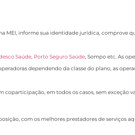
EI, informe sua identidade jurídica, comprove que 
desco Saúde
,
Porto Seguro Saúde
, Sompo etc. As op
eradoras dependendo da classe do plano, as operado
m coparticipação, em todos os casos, sem exceção v
ição, com os melhores prestadores de serviços aqui 