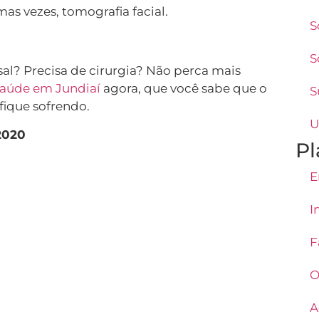
as vezes, tomografia facial.
S
S
al? Precisa de cirurgia? Não perca mais
saúde em Jundiaí
agora, que você sabe que o
S
fique sofrendo.
U
2020
Pl
E
I
F
O
A