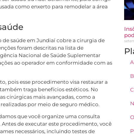
 usada como enxerto para remodelar a área
 saúde
Ins
pod
 de saúde em Jundiaí cobre a cirurgia de
setem
nções foram descritas na lista de
Pl
gência Nacional de Saúde Suplementar
A
citações ao operador em conformidade com as
B
o, pois esse procedimento visa restaurar a
também traga benefícios estéticos. No
C
cas cirúrgicas mais avançadas, como a
N
 realizadas por meio de seguro médico.
ndamos que você organize uma consulta
O
 Antes de executar este procedimento, você
P
xames necessários, incluindo testes de