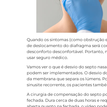
Quando os sintomas (como obstrução e c
de deslocamento do diafragma será co
desconforto desconfortável. Portanto, 
usar seguro médico.
Vamos ver o que é desvio do septo nasa
podem ser implementados. O desvio do 
da membrana que separa os lúmens. Por
sinusite recorrente, os pacientes tamb
A cirurgia de compensação do septo po
fechada. Dura cerca de duas horas e requ
aberta quanto na fechada, o vídeo pode