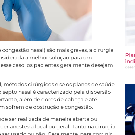
ongestão nasal) são mais graves, a cirurgia
Pla
nsiderada a melhor solução para um
ind
nesse caso, os pacientes geralmente desejam
deze
l, métodos cirúrgicos e se os planos de saúde
septo nasal é caracterizado pela dispersão
tanto, além de dores de cabeça e até
ém sofrem de obstrução e congestão.
de ser realizada de maneira aberta ou
er anestesia local ou geral. Tanto na cirurgia
 ser usado ou não. Geralmente, para corrigir