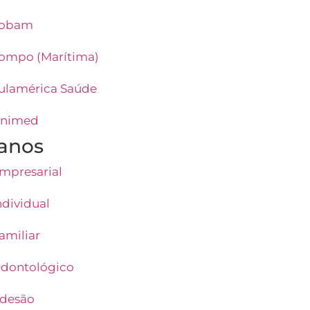
obam
ompo (Marítima)
ulamérica Saúde
nimed
anos
mpresarial
ndividual
amiliar
dontológico
desão