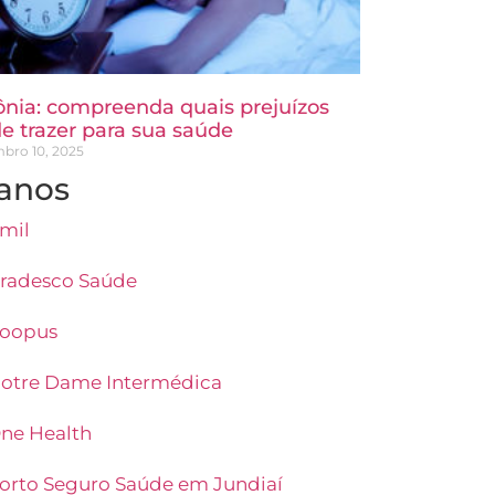
ônia: compreenda quais prejuízos
e trazer para sua saúde
bro 10, 2025
anos
mil
radesco Saúde
oopus
otre Dame Intermédica
ne Health
orto Seguro Saúde em Jundiaí