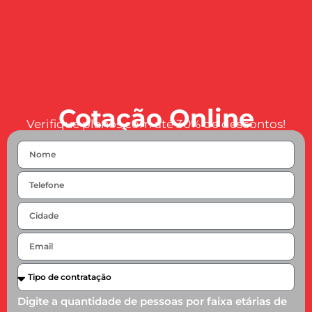
Cotação Online
Verifique planos com até 30% de descontos!
Digite a quantidade de pessoas por faixa etárias de