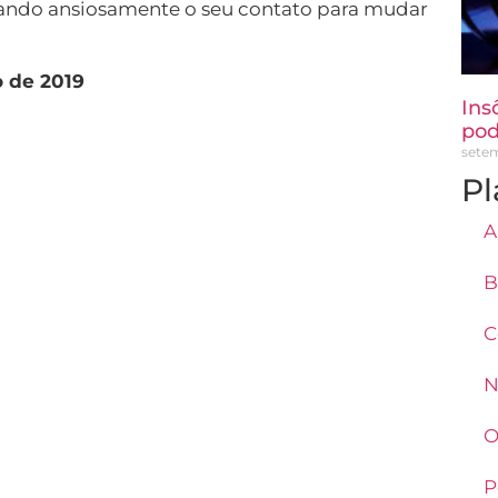
ando ansiosamente o seu contato para mudar
o de 2019
Ins
pod
setem
Pl
A
B
C
N
O
P