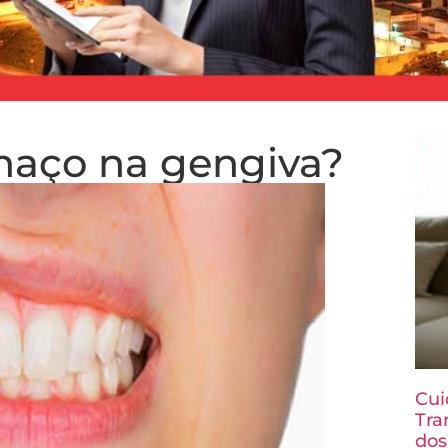
haço na gengiva?
Cui
Tra
dos