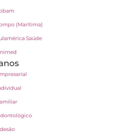
obam
ompo (Marítima)
ulamérica Saúde
nimed
anos
mpresarial
ndividual
amiliar
dontológico
desão