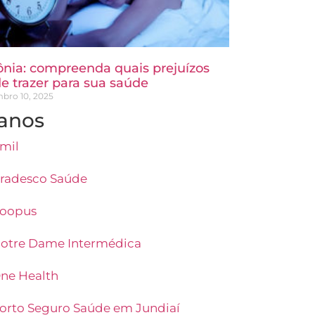
ônia: compreenda quais prejuízos
e trazer para sua saúde
bro 10, 2025
anos
mil
radesco Saúde
oopus
otre Dame Intermédica
ne Health
orto Seguro Saúde em Jundiaí