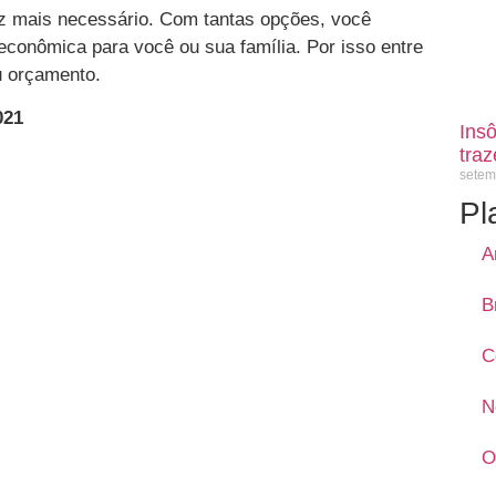
z mais necessário. Com tantas opções, você
econômica para você ou sua família. Por isso entre
u orçamento.
021
Ins
tra
setem
Pl
A
B
C
N
O