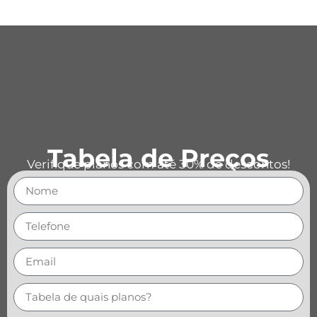
Tabela de Preços
Verifique planos com até 30% de descontos!